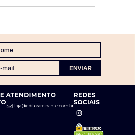
DE
ATENDIMENTO
REDES
TO
SOCIAIS
loja@editorareinante.com.br