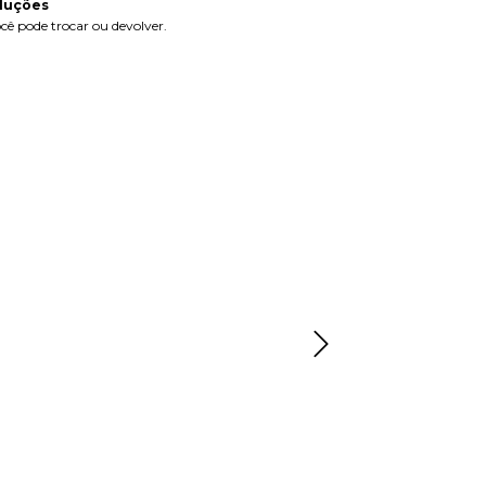
luções
cê pode trocar ou devolver.
FRETE GRÁT