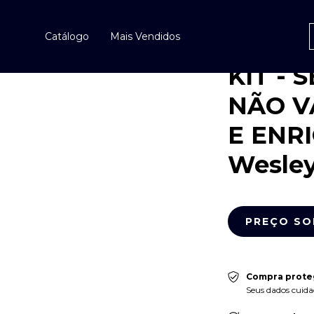
Início
>
Livros
>
KIT - SEM ISSO
Catálogo
Mais Vendidos
ENRIQUECER - W
KIT - 
NÃO V
E ENR
Wesle
Compra prote
Seus dados cuida