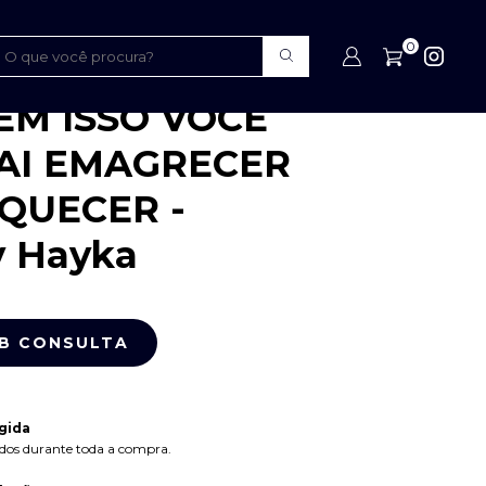
0
 VOCÊ NÃO VAI EMAGRECER E
esley Hayka
SEM ISSO VOCÊ
AI EMAGRECER
IQUECER -
y Hayka
gida
dos durante toda a compra.