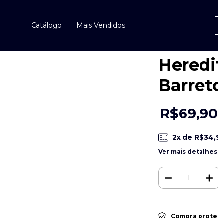
Início
>
Livros
>
Vencendo as Raíze
Catálogo
Mais Vendidos
Vencen
Heredit
Barret
R$69,90
2
x de
R$34,
Ver mais detalhes
Compra prote