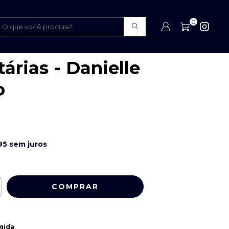
Mais Vendidos
>
0
s Hereditárias - Danielle Barreto
do as Raízes
árias - Danielle
o
95
sem juros
gida