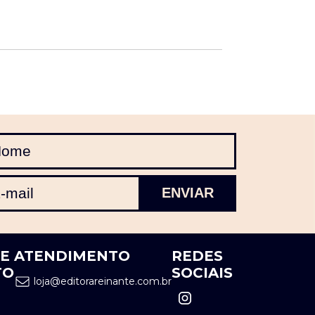
DE
ATENDIMENTO
REDES
TO
SOCIAIS
loja@editorareinante.com.br